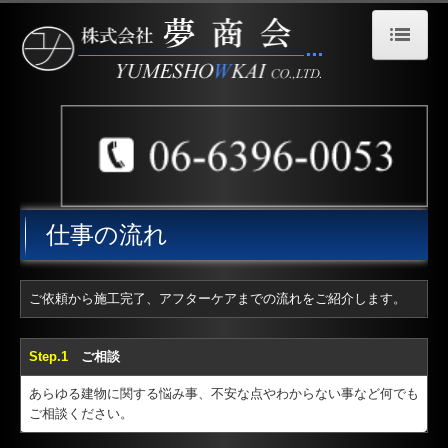
HOME
会社概要
業務内容
施工実績
仕事の流れ
仕事の流れ
採用情報
ご依頼から施工完了、アフターケアまでの流れをご紹介します。
個人情報保護方針
Step.1
ご相談
お問い合わせ
あらゆる建物に関する悩み事、不安な点やわからない事など何でも
ご相談ください。